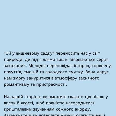
“Ой у вишневому садку” переносить нас у світ
природи, де під гіллями вишні зігріваються серця
закоханих. Мелодія переповідає історію, сповнену
почуттів, емоцій та солодкого смутку. Вона дарує
нам змогу зануритися в атмосферу весняного
романтизму та пристрасності.
На нашій сторінці ви зможете скачати цю пісню у
високій якості, щоб повністю насолодитися
кришталевим звучанням кожного акорду.
Завантажте її та дозвольте музиці осягнути ваші