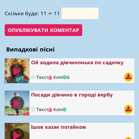
Скільки буде: 11 + 11
Випадкові пісні
Ой ходила дівчинонька по садочку
Текст
Кліп
Посади дівчино в городі вербу
Текст
Кліп
Ішов казак потайком