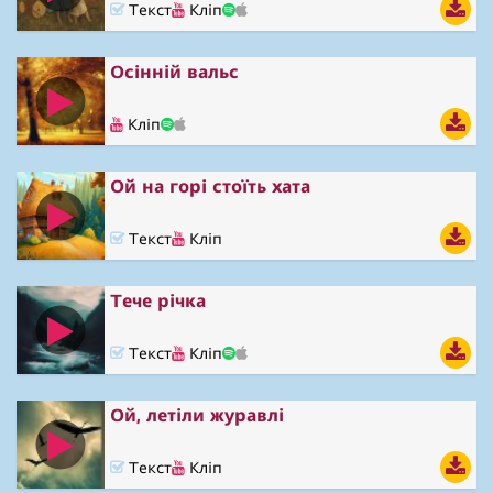
Текст
Кліп
Осінній вальс
Кліп
Ой на горі стоїть хата
Текст
Кліп
Тече річка
Текст
Кліп
Ой, летіли журавлі
Текст
Кліп