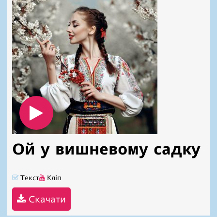
Ой у вишневому садку
Текст
Кліп
Скачати