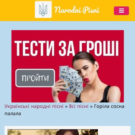
Skip
to
content
Українські народні пісні
»
Всі пісні
»
Горіла сосна
палала