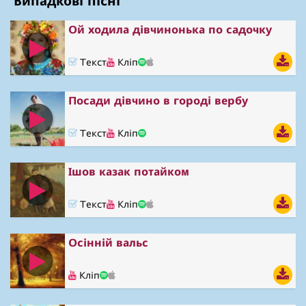
Випадкові пісні
Ой ходила дівчинонька по садочку
Текст
Кліп
Посади дівчино в городі вербу
Текст
Кліп
Ішов казак потайком
Текст
Кліп
Осінній вальс
Кліп