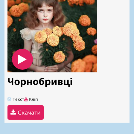
Чорнобривці
Текст
Кліп
Скачати