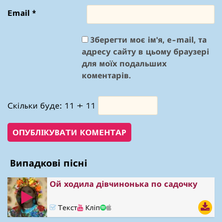
Email
*
Зберегти моє ім'я, e-mail, та
адресу сайту в цьому браузері
для моїх подальших
коментарів.
Скільки буде: 11 + 11
Випадкові пісні
Ой ходила дівчинонька по садочку
Текст
Кліп