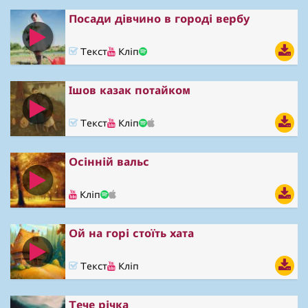
Посади дівчино в городі вербу
Текст
Кліп
Ішов казак потайком
Текст
Кліп
Осінній вальс
Кліп
Ой на горі стоїть хата
Текст
Кліп
Тече річка