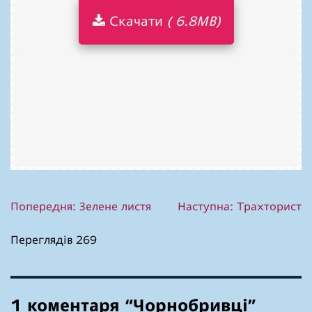
Скачати
( 6.8MB)
Навігація
Попередня:
Зелене листя
Наступна:
Траxторист
записів
Переглядів 269
1 коментаря “
Чорнобривці
”