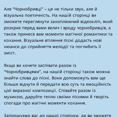
Але “Чорнобривці” – це не тільки звук, але й
візуальна поетичність. На нашій сторінці ви
зможете переглянути захоплюючий відеокліп, який
розкриє перед вами велич і вроду чорнобривців, а
також принесе вам моменти магічної романтики та
кохання. Візуальне втілення пісні додасть нові
нюанси до сприйняття мелодії та поглибить її
зміст.
Якщо ви хочете заспівати разом із
“Чорнобривцями”, на нашій сторінці також можна
знайти слова до пісні. Вони допоможуть вам ще
більше відчути й передати всю суть та емоційність
цієї виразної композиції. Співайте разом із
музикою, даруйте тепло своїми піснями й творіть
спогади про магічні моменти кохання.
Запрошуємо вас до нашої сторінки, де ви зможете