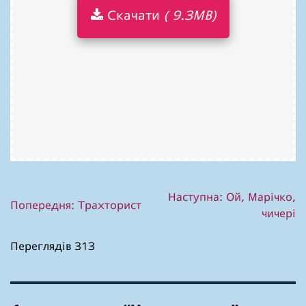
Скачати
( 9.3MB)
Навігація
Наступна:
Ой, Марічко,
Попередня:
Траxторист
чичері
записів
Переглядів 313