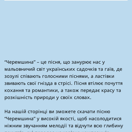
“Черемшина” – це пісня, що занурює нас у
мальовничий світ українських садочків та гаїв, де
зозулі співають голосними піснями, а ластівки
звивають свої гнізда в стрісі. Пісня втілює почуття
кохання та романтики, а також передає красу та
розкішність природи у своїх словах.
На нашій сторінці ви зможете скачати пісню
“Черемшина” у високій якості, щоб насолодитися
ніжним звучанням мелодії та відчути всю глибину