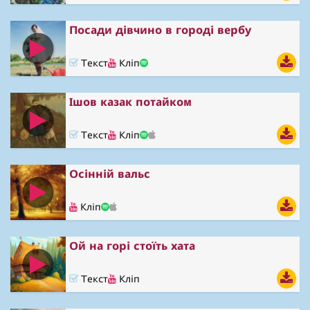
Посади дівчино в городі вербу
Текст
Кліп
Ішов казак потайком
Текст
Кліп
Осінній вальс
Кліп
Ой на горі стоїть хата
Текст
Кліп