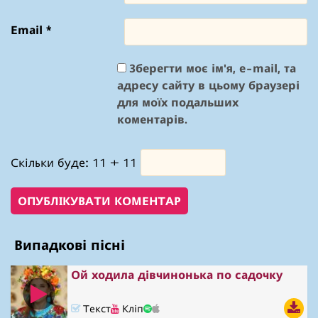
Email
*
Зберегти моє ім'я, e-mail, та
адресу сайту в цьому браузері
для моїх подальших
коментарів.
Скільки буде: 11 + 11
Випадкові пісні
Ой ходила дівчинонька по садочку
Текст
Кліп