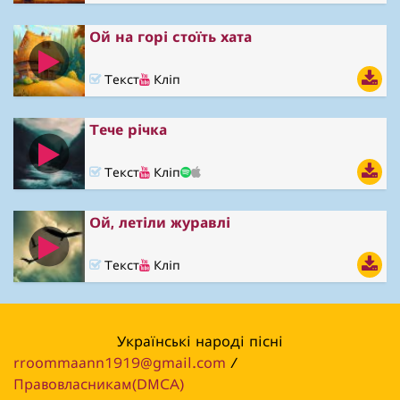
Ой на горі стоїть хата
Текст
Кліп
Тече річка
Текст
Кліп
Ой, летіли журавлі
Текст
Кліп
Українські народі пісні
rroommaann1919@gmail.com
/
Правовласникам(DMCA)