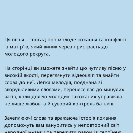
Ця пісня – спогад про молоде кохання та конфлікт
із матір’ю, який виник через пристрасть до
молодого рекрута.
На сторінці ви зможете знайти цю чутливу пісню у
високій якості, переглянути відеокліп та знайти
слова до неї. Легка мелодія, поєднана зі
зворушливими словами, перенесе вас до минулих
часів, коли долею молодих закоханих управляла
не лише любов, а й суворий контроль батьків.
Зачеплюючі слова та вражаюча історія кохання
допоможуть вам зануритись у неповторний світ
народної музики та пережити разом із героїнею