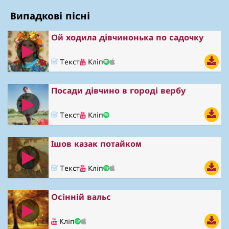
Випадкові пісні
Ой ходила дівчинонька по садочку
Текст
Кліп
Посади дівчино в городі вербу
Текст
Кліп
Ішов казак потайком
Текст
Кліп
Осінній вальс
Кліп