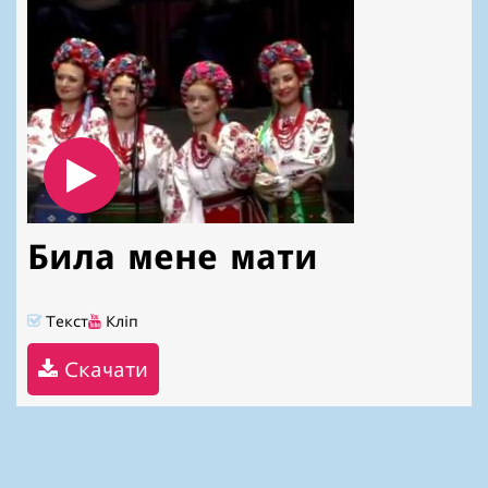
Била мене мати
Текст
Кліп
Скачати