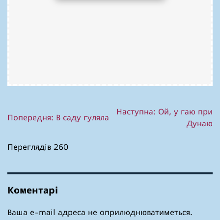
Навігація
Наступна:
Ой, у гаю при
Попередня:
В саду гуляла
Дунаю
записів
Переглядів 260
Коментарі
Ваша e-mail адреса не оприлюднюватиметься.